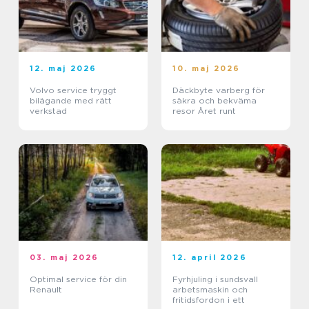
12. maj 2026
10. maj 2026
Volvo service tryggt
Däckbyte varberg för
bilägande med rätt
säkra och bekväma
verkstad
resor Året runt
03. maj 2026
12. april 2026
Optimal service för din
Fyrhjuling i sundsvall
Renault
arbetsmaskin och
fritidsfordon i ett