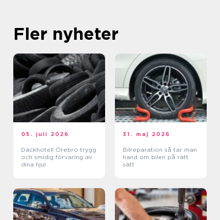
Fler nyheter
05. juli 2026
31. maj 2026
Däckhotell Örebro trygg
Bilreparation så tar man
och smidig förvaring av
hand om bilen på rätt
dina hjul
sätt