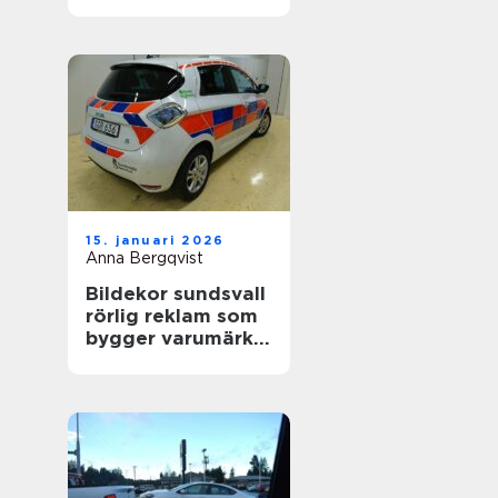
värdefull
15. januari 2026
Anna Bergqvist
Bildekor sundsvall
rörlig reklam som
bygger varumärke
varje dag