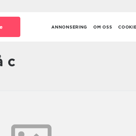
e
ANNONSERING
OM OSS
COOKI
å c