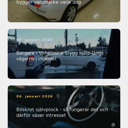
bygger varumärke varje dag
09. januari 2026
Bärgare i Vilhelmina: trygg hjälp längs
vägarna i inlandet
06. januari 2026
Bilskrot självplock - så fungerar det och
därför växer intresset