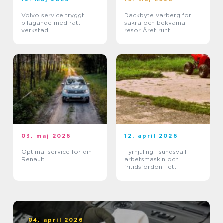
Volvo service tryggt
Däckbyte varberg för
bilägande med rätt
säkra och bekväma
verkstad
resor Året runt
03. maj 2026
12. april 2026
Optimal service för din
Fyrhjuling i sundsvall
Renault
arbetsmaskin och
fritidsfordon i ett
04. april 2026