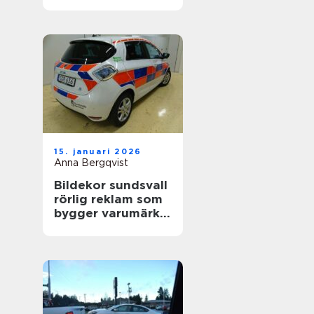
värdefull
15. januari 2026
Anna Bergqvist
Bildekor sundsvall
rörlig reklam som
bygger varumärke
varje dag