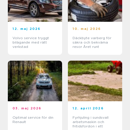
12. maj 2026
10. maj 2026
Volvo service tryggt
Däckbyte varberg för
bilägande med rätt
säkra och bekväma
verkstad
resor Året runt
03. maj 2026
12. april 2026
Optimal service för din
Fyrhjuling i sundsvall
Renault
arbetsmaskin och
fritidsfordon i ett