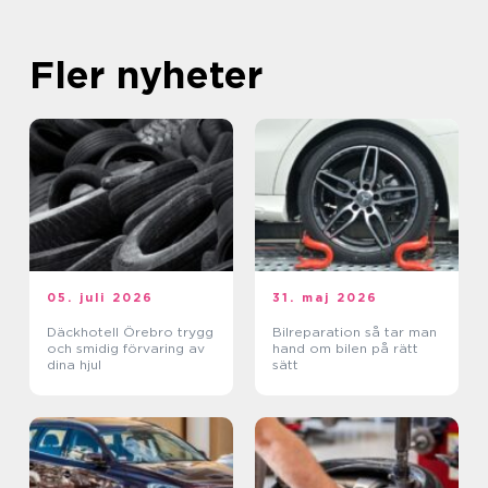
Fler nyheter
05. juli 2026
31. maj 2026
Däckhotell Örebro trygg
Bilreparation så tar man
och smidig förvaring av
hand om bilen på rätt
dina hjul
sätt