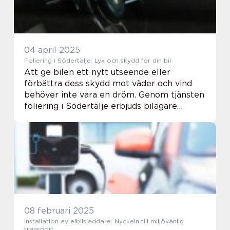
04 april 2025
Foliering i Södertälje: Lyx och skydd för din bil
Att ge bilen ett nytt utseende eller
förbättra dess skydd mot väder och vind
behöver inte vara en dröm. Genom tjänsten
foliering i Södertälje erbjuds bilägare
möjligheten att kombinera estetik med
pra...
08 februari 2025
Installation av elbilsladdare: Nyckeln till miljövänlig
transport