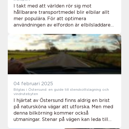
I takt med att världen rör sig mot
hållbarare transportmedel blir elbilar allt
mer populära. För att optimera
användningen av elfordon är elbilsladdare
en fundamental komponent. Men vad
innebär det att install...
04 februari 2025
Bilglas i Östersund: en guide till stenskottslagning och
vindrutebyten
I hjärtat av Östersund finns aldrig en brist
på natursköna vägar att utforska. Men med
denna bilkörning kommer också
utmaningar. Stenar på vägen kan leda till
stenskott och andra skador på bilens ...