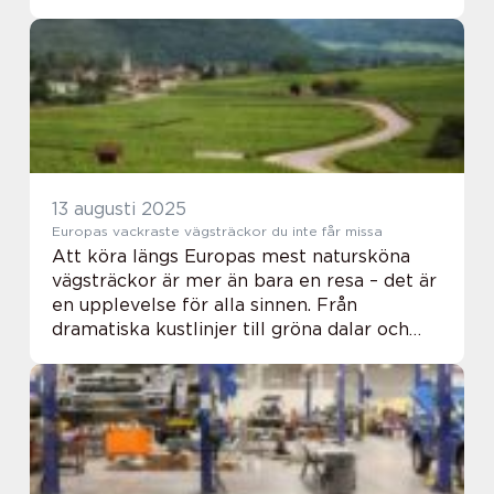
från automatikälskare. Men nu f&o...
13 augusti 2025
Europas vackraste vägsträckor du inte får missa
Att köra längs Europas mest natursköna
vägsträckor är mer än bara en resa – det är
en upplevelse för alla sinnen. Från
dramatiska kustlinjer till gröna dalar och
historiska byar öppna...