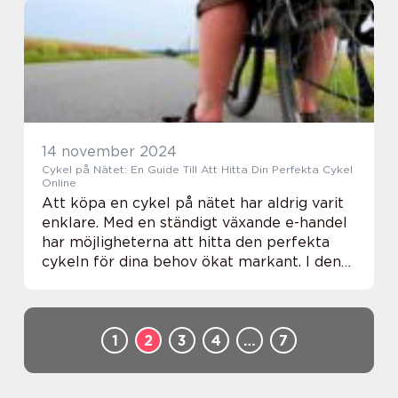
14 november 2024
Cykel på Nätet: En Guide Till Att Hitta Din Perfekta Cykel
Online
Att köpa en cykel på nätet har aldrig varit
enklare. Med en ständigt växande e-handel
har möjligheterna att hitta den perfekta
cykeln för dina behov ökat markant. I den
digitala eran kan du enkelt jämf&ou...
1
2
3
4
…
7