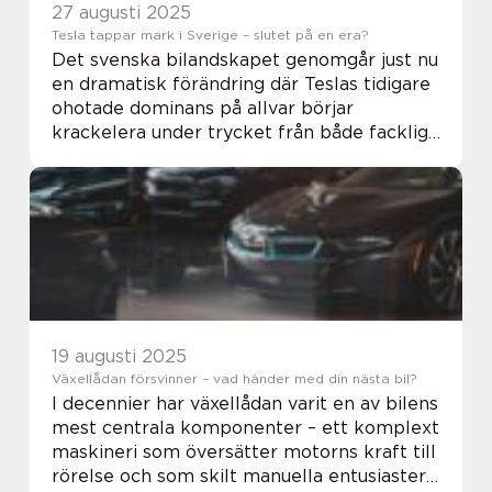
27 augusti 2025
Tesla tappar mark i Sverige – slutet på en era?
Det svenska bilandskapet genomgår just nu
en dramatisk förändring där Teslas tidigare
ohotade dominans på allvar börjar
krackelera under trycket från både fackliga
konflikter och en våg av pigga utman...
19 augusti 2025
Växellådan försvinner – vad händer med din nästa bil?
I decennier har växellådan varit en av bilens
mest centrala komponenter – ett komplext
maskineri som översätter motorns kraft till
rörelse och som skilt manuella entusiaster