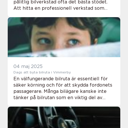
pålitlig bilverkstad ofta det bästa stödet.
Att hitta en professionell verkstad som
tillmötesgår dina behov är inte all...
04 maj 2025
Dags att byta bilruta i Vimmerby
En välfungerande bilruta är essentiell för
säker körning och för att skydda fordonets
passagerare. Många bilägare kanske inte
tänker på bilrutan som en viktig del av
bilens säkerhetssystem, men...