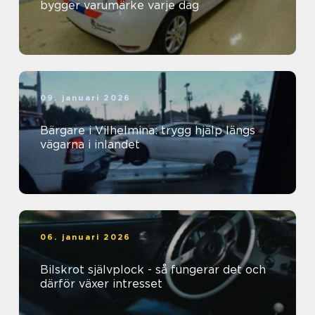
bygger varumärke varje dag
09. januari 2026
Bärgare i Vilhelmina: trygg hjälp längs
vägarna i inlandet
06. januari 2026
Bilskrot självplock - så fungerar det och
därför växer intresset