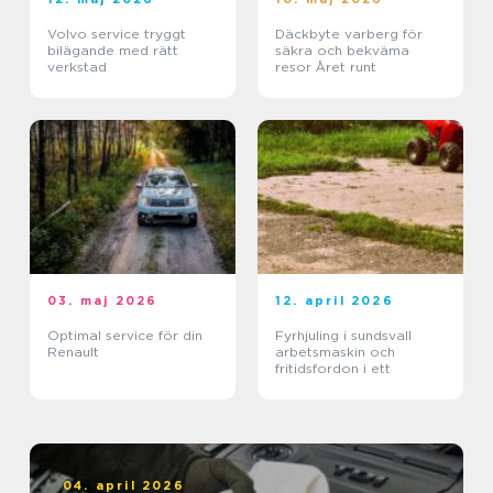
Volvo service tryggt
Däckbyte varberg för
bilägande med rätt
säkra och bekväma
verkstad
resor Året runt
03. maj 2026
12. april 2026
Optimal service för din
Fyrhjuling i sundsvall
Renault
arbetsmaskin och
fritidsfordon i ett
04. april 2026