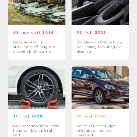
09. augusti 2026
05. juli 2026
Bildemontering
Däckhotell Örebro trygg
stockholm så fungerar
och smidig förvaring av
modern bilskrotning
dina hjul
31. maj 2026
12. maj 2026
Bilreparation så tar man
Volvo service tryggt
hand om bilen på rätt
bilägande med rätt
sätt
verkstad