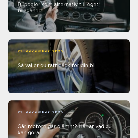
Bilpooler som alternativ till eget
bilägande
21. december 2025
Så väljer du rätt däck för din bil
21. december 2025
Går motorn går ojämnt? Här är vad du
kan göra