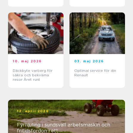
10. maj 2026
03. maj 2026
Däckbyte varberg för
Optimal service för din
säkra och bekväma
Renault
resor Året runt
12. april 2026
Fyrhjuling i sundsvall arbetsmaskin och
fritidsfordon i ett