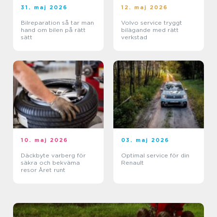
31. maj 2026
12. maj 2026
Bilreparation så tar man
Volvo service tryggt
hand om bilen på rätt
bilägande med rätt
sätt
verkstad
10. maj 2026
03. maj 2026
Däckbyte varberg för
Optimal service för din
säkra och bekväma
Renault
resor Året runt