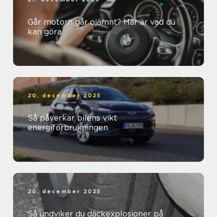
Går motorn går ojämnt? Här är vad du
kan göra
20. december 2025
Så påverkar bilens vikt
energiförbrukningen
20. december 2025
Så undviker du däckexplosioner på