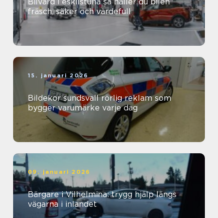
Bilvård i eskilstuna så håller du bilen
fräsch, säker och värdefull
15. januari 2026
Bildekor sundsvall rörlig reklam som
bygger varumärke varje dag
09. januari 2026
Bärgare i Vilhelmina: trygg hjälp längs
vägarna i inlandet