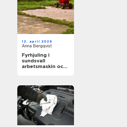
12. april 2026
Anna Bergqvist
Fyrhjuling i
sundsvall
arbetsmaskin och
fritidsfordon i ett