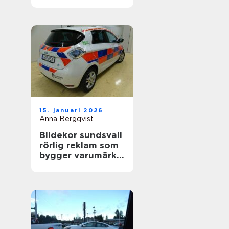
värdefull
15. januari 2026
Anna Bergqvist
Bildekor sundsvall
rörlig reklam som
bygger varumärke
varje dag