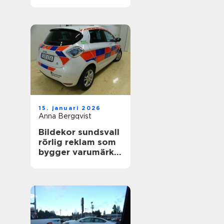
värdefull
15. januari 2026
Anna Bergqvist
Bildekor sundsvall
rörlig reklam som
bygger varumärke
varje dag