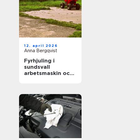
12. april 2026
Anna Bergqvist
Fyrhjuling i
sundsvall
arbetsmaskin och
fritidsfordon i ett