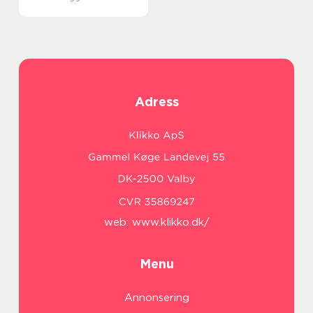
Adress
web:
www.klikko.dk/
Menu
Annonsering