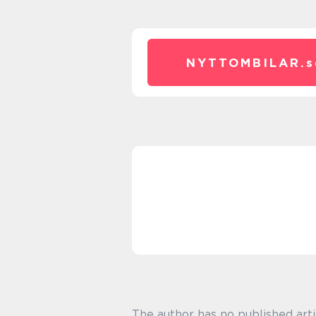
NYTTOMBILAR.
s
The author has no published arti