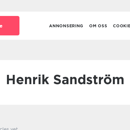
e
ANNONSERING
OM OSS
COOKI
Henrik Sandström
cles yet