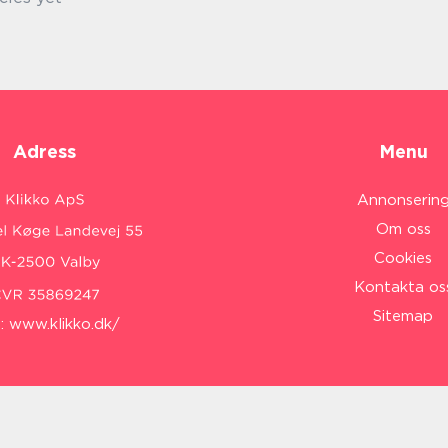
Adress
Menu
Annonserin
Om oss
Cookies
Kontakta os
Sitemap
:
www.klikko.dk/